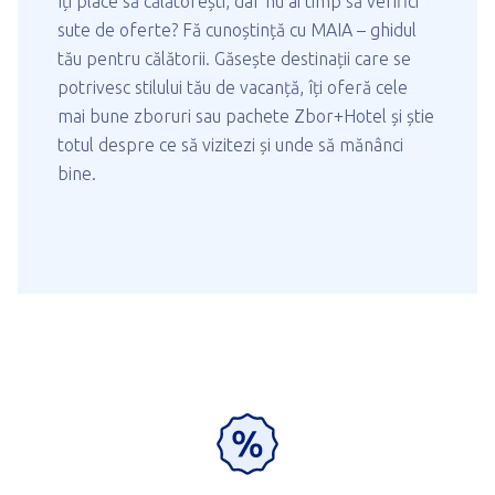
Îți place să călătorești, dar nu ai timp să verifici
sute de oferte? Fă cunoștință cu MAIA – ghidul
tău pentru călătorii. Găsește destinații care se
potrivesc stilului tău de vacanță, îți oferă cele
mai bune zboruri sau pachete Zbor+Hotel și știe
totul despre ce să vizitezi și unde să mănânci
bine.