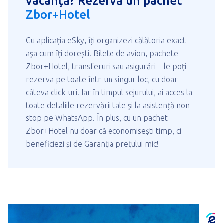
vacanță? Rezervă un pachet
Zbor+Hotel
Cu aplicația eSky, îți organizezi călătoria exact
așa cum îți dorești. Bilete de avion, pachete
Zbor+Hotel, transferuri sau asigurări – le poți
rezerva pe toate într-un singur loc, cu doar
câteva click-uri. Iar în timpul sejurului, ai acces la
toate detaliile rezervării tale și la asistență non-
stop pe WhatsApp. În plus, cu un pachet
Zbor+Hotel nu doar că economisești timp, ci
beneficiezi și de Garanția prețului mic!