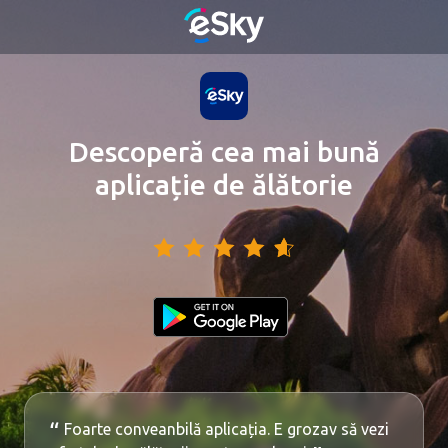
Descoperă cea mai bună
aplicație de ălătorie
Foarte conveanbilă aplicația. E grozav să vezi