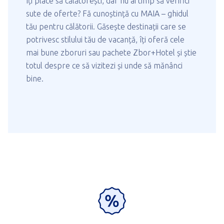
Îți place să călătorești, dar nu ai timp să verifici
sute de oferte? Fă cunoștință cu MAIA – ghidul
tău pentru călătorii. Găsește destinații care se
potrivesc stilului tău de vacanță, îți oferă cele
mai bune zboruri sau pachete Zbor+Hotel și știe
totul despre ce să vizitezi și unde să mănânci
bine.