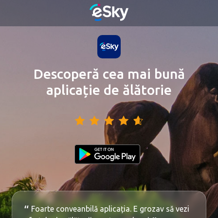
Descoperă cea mai bună
aplicație de ălătorie
Foarte conveanbilă aplicația. E grozav să vezi