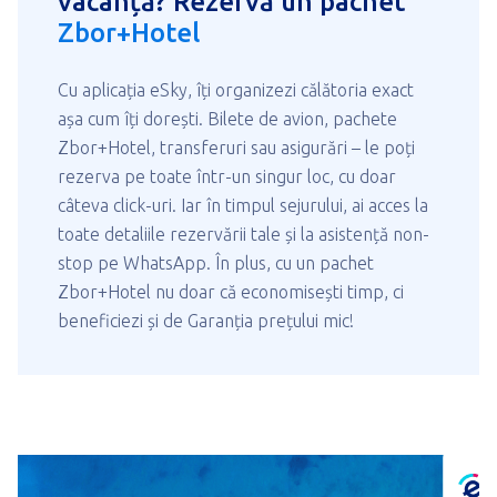
vacanță? Rezervă un pachet
Zbor+Hotel
Cu aplicația eSky, îți organizezi călătoria exact
așa cum îți dorești. Bilete de avion, pachete
Zbor+Hotel, transferuri sau asigurări – le poți
rezerva pe toate într-un singur loc, cu doar
câteva click-uri. Iar în timpul sejurului, ai acces la
toate detaliile rezervării tale și la asistență non-
stop pe WhatsApp. În plus, cu un pachet
Zbor+Hotel nu doar că economisești timp, ci
beneficiezi și de Garanția prețului mic!