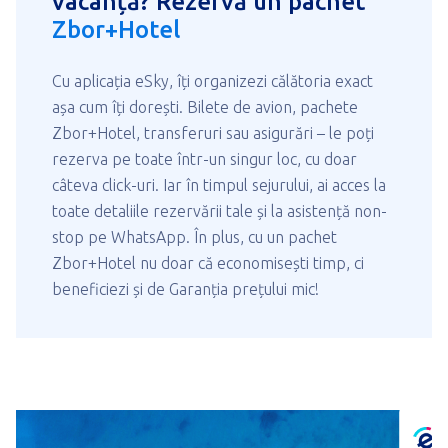
vacanță? Rezervă un pachet
Zbor+Hotel
Cu aplicația eSky, îți organizezi călătoria exact
așa cum îți dorești. Bilete de avion, pachete
Zbor+Hotel, transferuri sau asigurări – le poți
rezerva pe toate într-un singur loc, cu doar
câteva click-uri. Iar în timpul sejurului, ai acces la
toate detaliile rezervării tale și la asistență non-
stop pe WhatsApp. În plus, cu un pachet
Zbor+Hotel nu doar că economisești timp, ci
beneficiezi și de Garanția prețului mic!