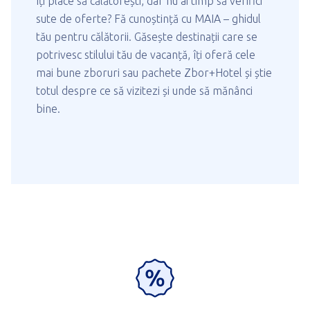
Îți place să călătorești, dar nu ai timp să verifici
sute de oferte? Fă cunoștință cu MAIA – ghidul
tău pentru călătorii. Găsește destinații care se
potrivesc stilului tău de vacanță, îți oferă cele
mai bune zboruri sau pachete Zbor+Hotel și știe
totul despre ce să vizitezi și unde să mănânci
bine.