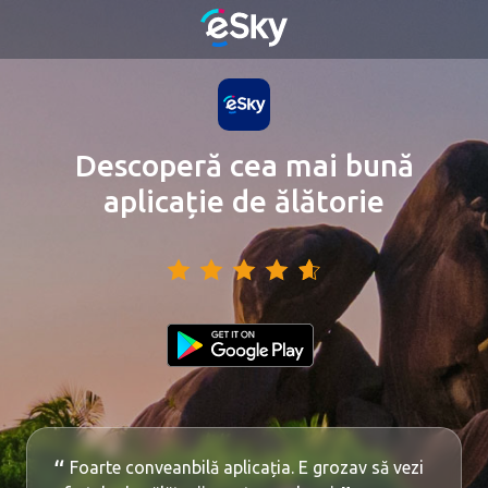
Descoperă cea mai bună
aplicație de ălătorie
Foarte conveanbilă aplicația. E grozav să vezi